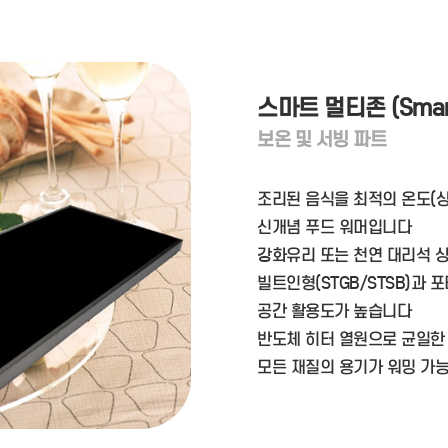
스마트 멀티존 (Smart 
보온 및 서빙 파트
조리된 음식을 최적의 온도(상판
신개념 푸드 워머입니다
강화유리 또는 천연 대리석 상
빌트인형(STGB/STSB)과 포
공간 활용도가 높습니다
반도체 히터 열원으로 균일한
모든 재질의 용기가 워밍 가