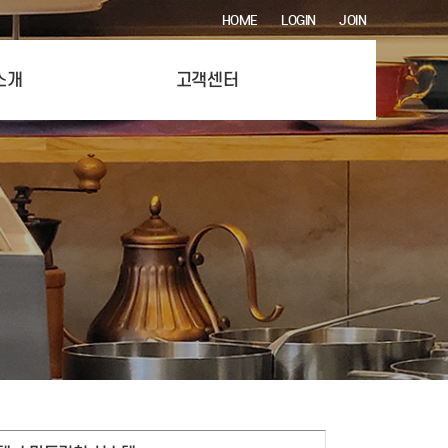
HOME
LOGIN
JOIN
소개
고객센터
션 시스템
공지사항
제작 시스템
자주 묻는 질문
들 시스템
1:1 문의
주방 시스템
A/S 신청
티존 시스템