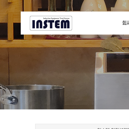
회
CE
회
기
찾아