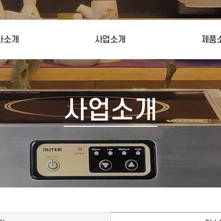
사소개
사업소개
제품
O 인사말
인스템 인덕션렌지
인스템 인덕
사연혁
인스템 스마트키친 시스템
인스템 주문
조직도
스마트 그리
사업소개
업개요
스마트 전기
오시는 길
푸드워머 멀